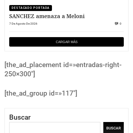
DESTACADO PORTADA
SANCHEZ amenaza a Meloni
7 De Agosto De 2026
0
CARGAR MÁS
[the_ad_placement id=»entradas-right-
250×300″]
[the_ad_group id=»117″]
Buscar
BUSCAR