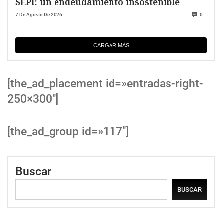
SEPI: un endeudamiento insostenible
7 De Agosto De 2026
0
CARGAR MÁS
[the_ad_placement id=»entradas-right-
250×300″]
[the_ad_group id=»117″]
Buscar
BUSCAR