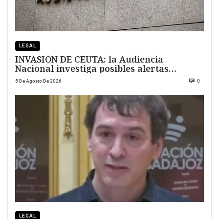
LEGAL
INVASIÓN DE CEUTA: la Audiencia
Nacional investiga posibles alertas
previas
5 De Agosto De 2026
0
LEGAL