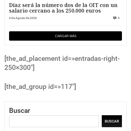
Díaz será la número dos de la OIT con un
salario cercano a los 250.000 euros
6 De Agosto De 2026
0
CARGAR MÁS
[the_ad_placement id=»entradas-right-
250×300″]
[the_ad_group id=»117″]
Buscar
BUSCAR