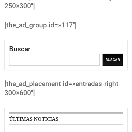
250×300″]
[the_ad_group id=»117″]
Buscar
BUSCAR
[the_ad_placement id=»entradas-right-
300×600″]
ÚLTIMAS NOTICIAS