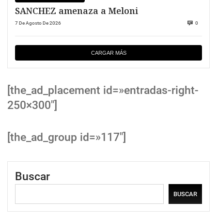
SANCHEZ amenaza a Meloni
7 De Agosto De 2026
0
CARGAR MÁS
[the_ad_placement id=»entradas-right-
250×300″]
[the_ad_group id=»117″]
Buscar
BUSCAR