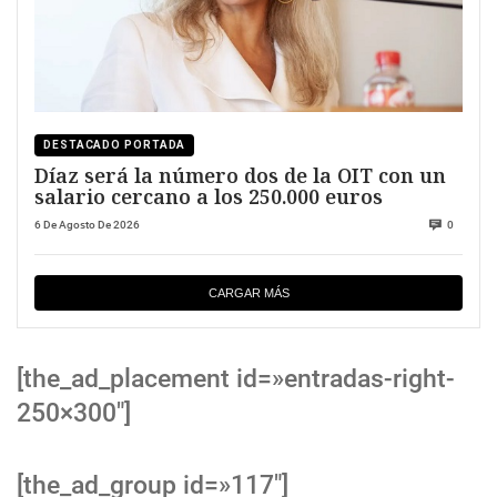
DESTACADO PORTADA
Díaz será la número dos de la OIT con un
salario cercano a los 250.000 euros
6 De Agosto De 2026
0
CARGAR MÁS
[the_ad_placement id=»entradas-right-
250×300″]
[the_ad_group id=»117″]