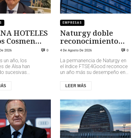
S
EMPRESAS
NA HOTELES
Naturgy doble
os Cosmen
reconocimiento
 del
internacional
 De 2026
4 De Agosto De 2026
0
0
nariado
s un año, los
La permanencia de Naturgy en
es de Alsa han
el índice FTSE4Good reconoce
o sucesivas
un año más su desempeño en
siones, rebajando su
materia ambiental, social y de
ación desde algo más
gobernanza (ASG), y consolida...
MÁS
LEER MÁS
asta una posi...