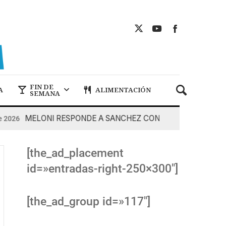
FIN DE
A
ALIMENTACIÓN
SEMANA
MELONI RESPONDE A SANCHEZ CON DUREZA
2026
7 De 
[the_ad_placement
id=»entradas-right-250×300″]
[the_ad_group id=»117″]