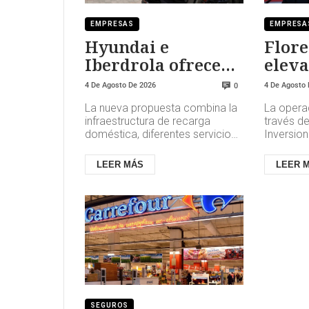
EMPRESAS
EMPRESA
Hyundai e
Flore
Iberdrola ofrecen
eleva
hasta 10.000
parti
4 De Agosto De 2026
4 De Agosto
0
kilómetros de
ACS h
La nueva propuesta combina la
La opera
recarga gratuita
15%
infraestructura de recarga
través d
doméstica, diferentes servicios
Inversio
digitales y beneficios
incremen
económicos. En concreto, los
realizado
LEER MÁS
LEER 
comp...
...
SEGUROS