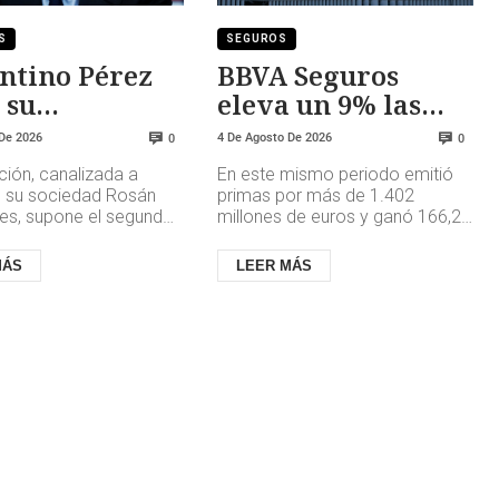
S
SEGUROS
ntino Pérez
BBVA Seguros
 su
eleva un 9% las
cipación en
provisiones
 De 2026
4 De Agosto De 2026
0
0
asta rozar el
gestionadas en
ción, canalizada a
En este mismo periodo emitió
vida
e su sociedad Rosán
primas por más de 1.402
nes, supone el segundo
millones de euros y ganó 166,2
to de participación
millones de euros. A cierre de
 por el empresario en
junio de 2026, el total de pro...
MÁS
LEER MÁS