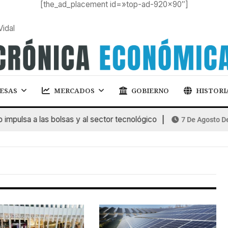
[the_ad_placement id=»top-ad-920×90″]
Vidal
ESAS
MERCADOS
GOBIERNO
HISTORI
mpulsa a las bolsas y al sector tecnológico
7 De Agosto De 