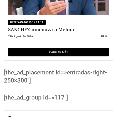
DESTACADO PORTADA
SANCHEZ amenaza a Meloni
7 De Agosto De 2026
0
CARGAR MÁS
[the_ad_placement id=»entradas-right-
250×300″]
[the_ad_group id=»117″]