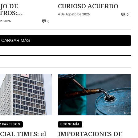
JO DE
CURIOSO ACUERDO
TROS:
4 De Agosto De 2026
0
ntes gastos sin
De 2026
0
l
CARGAR MÁS
Y PARTIDOS
ECONOMÍA
CIAL TIMES: el
IMPORTACIONES DE