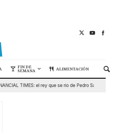
FIN DE
A
ALIMENTACIÓN
SEMANA
AL TIMES: el rey que se rio de Pedro Sanchez
5 De Agost