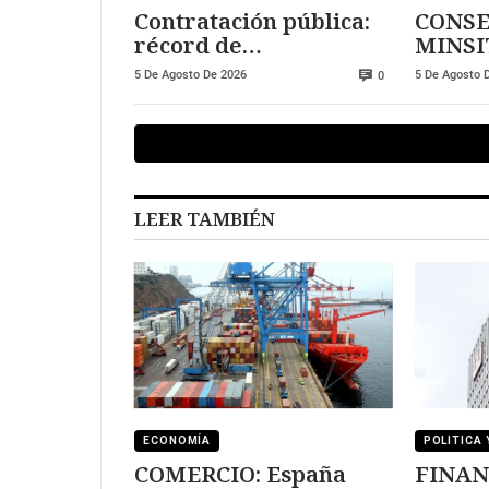
Contratación pública:
CONSE
récord de
MINSI
adjudicaciones sin
abunda
5 De Agosto De 2026
5 De Agosto 
0
publicidad
contro
LEER TAMBIÉN
ECONOMÍA
POLITICA 
COMERCIO: España
FINAN