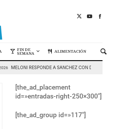
FIN DE
A
ALIMENTACIÓN
SEMANA
MELONI RESPONDE A SANCHEZ CON DUREZA
7 De Agos
[the_ad_placement
id=»entradas-right-250×300″]
[the_ad_group id=»117″]