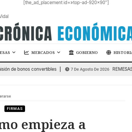
[the_ad_placement id=»top-ad-920×90″]
Vidal
ESAS
MERCADOS
GOBIERNO
HISTORI
n de bonos convertibles
REMESAS: las
7 De Agosto De 2026
erarse
FIRMAS
umo empieza a