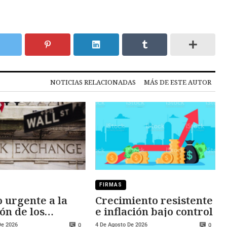
NOTICIAS RELACIONADAS
MÁS DE ESTE AUTOR
FIRMAS
 urgente a la
Crecimiento resistente
ón de los
e inflación bajo control
dos
De 2026
4 De Agosto De 2026
0
0