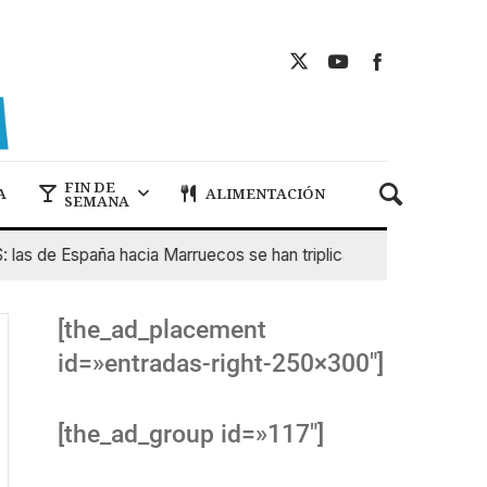
FIN DE
A
ALIMENTACIÓN
SEMANA
 de España hacia Marruecos se han triplicado
7 De Agosto 
[the_ad_placement
id=»entradas-right-250×300″]
[the_ad_group id=»117″]