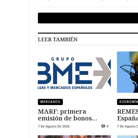
LEER TAMBIÉN
MERCADOS
ECONOMÍ
MARF: primera
REMESA
emisión de bonos
España
convertibles
Marrue
7 De Agosto De 2026
7 De Agosto 
0
tripli