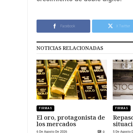
Facebook
X Twitter
NOTICIAS RELACIONADAS
FIRMAS
FIRMAS
El oro, protagonista de
Repaso
los mercados
situaci
merca
6 De Agosto De 2026
5 De Agosto 
0