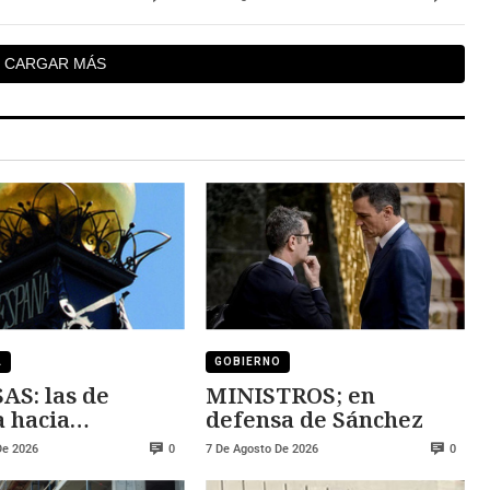
CARGAR MÁS
A
GOBIERNO
S: las de
MINISTROS; en
 hacia
defensa de Sánchez
cos se han
De 2026
7 De Agosto De 2026
0
0
cado