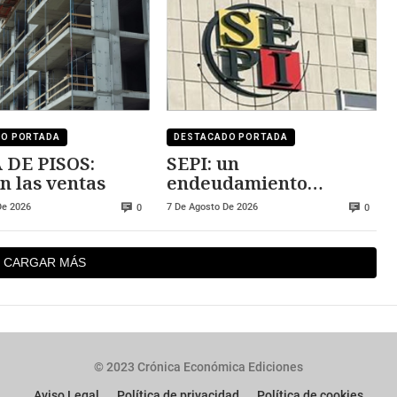
DO PORTADA
DESTACADO PORTADA
 DE PISOS:
SEPI: un
n las ventas
endeudamiento
insostenible
De 2026
7 De Agosto De 2026
0
0
CARGAR MÁS
© 2023 Crónica Económica Ediciones
Aviso Legal
Política de privacidad
Política de cookies