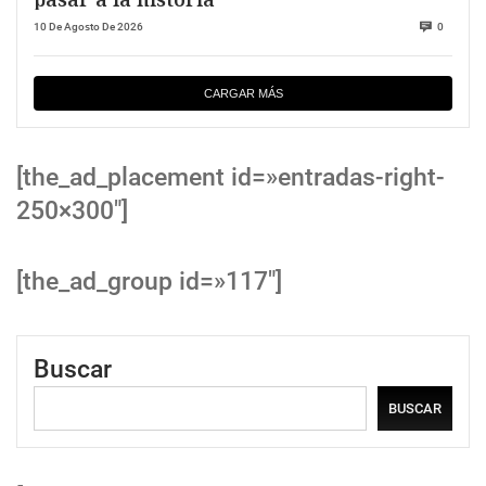
10 De Agosto De 2026
0
CARGAR MÁS
[the_ad_placement id=»entradas-right-
250×300″]
[the_ad_group id=»117″]
Buscar
BUSCAR