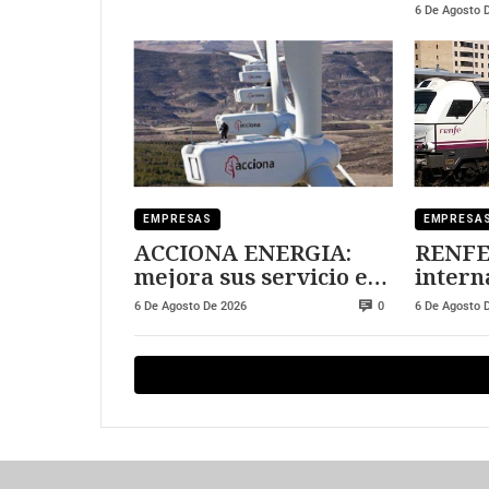
6 De Agosto 
EMPRESAS
EMPRESA
ACCIONA ENERGIA:
RENFE:
mejora sus servicio en
intern
Chile
equili
6 De Agosto De 2026
6 De Agosto 
0