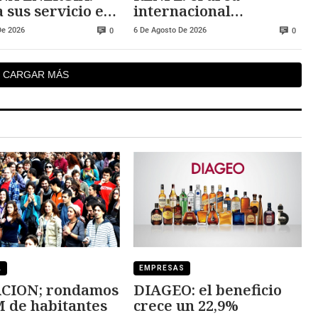
 sus servicio en
internacional
equilibra resultados
De 2026
6 De Agosto De 2026
0
0
CARGAR MÁS
A
EMPRESAS
CION; rondamos
DIAGEO: el beneficio
M de habitantes
crece un 22,9%