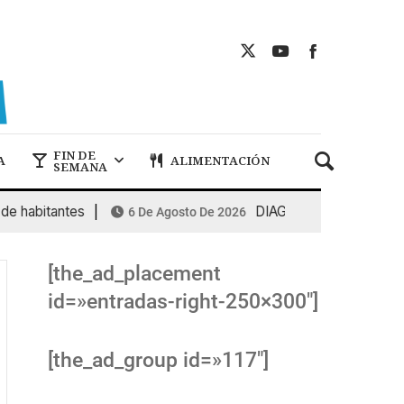
FIN DE
A
ALIMENTACIÓN
SEMANA
abitantes
DIAGEO: el beneficio crece
6 De Agosto De 2026
[the_ad_placement
id=»entradas-right-250×300″]
[the_ad_group id=»117″]