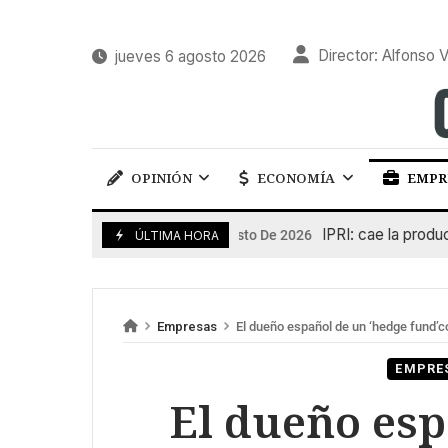
Director: Alfonso V
jueves 6 agosto 2026
OPINIÓN
ECONOMÍA
EMPR
IPRI: cae la producció
6 De Agosto De 2026
ÚLTIMA HORA
Empresas
El dueño español de un ‘hedge fund’c
EMPRE
El dueño esp