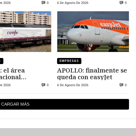
De 2026
6 De Agosto De 2026
0
0
S
EMPRESAS
 el área
APOLLO: finalmente se
acional
queda con easyJet
bra resultados
De 2026
6 De Agosto De 2026
0
0
CARGAR MÁS