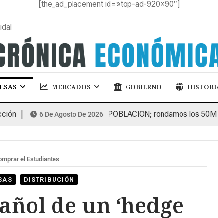
[the_ad_placement id=»top-ad-920×90″]
idal
ESAS
MERCADOS
GOBIERNO
HISTORI
n
POBLACION; rondamos los 50M de h
6 De Agosto De 2026
omprar el Estudiantes
SAS
DISTRIBUCIÓN
añol de un ‘hedge