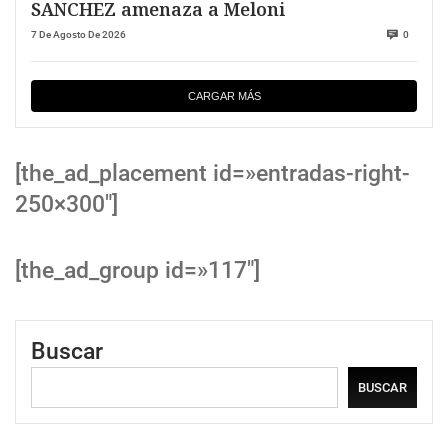
SANCHEZ amenaza a Meloni
7 De Agosto De 2026
0
CARGAR MÁS
[the_ad_placement id=»entradas-right-
250×300″]
[the_ad_group id=»117″]
Buscar
BUSCAR