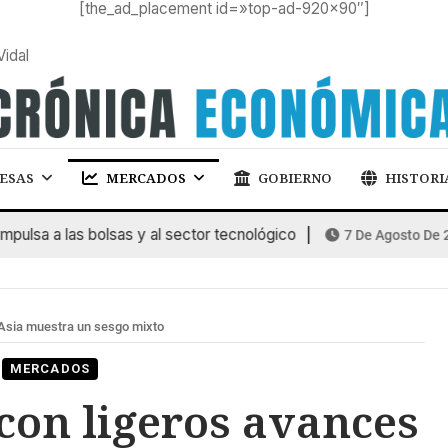
[the_ad_placement id=»top-ad-920×90″]
Vidal
ESAS
MERCADOS
GOBIERNO
HISTORI
a a las bolsas y al sector tecnológico
7 De Agosto De 2026
 Asia muestra un sesgo mixto
MERCADOS
con ligeros avances