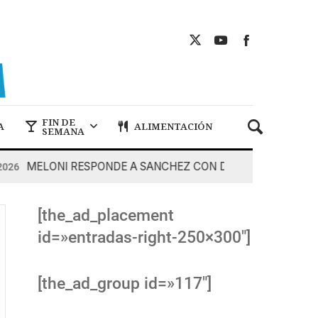
FIN DE
A
ALIMENTACIÓN
SEMANA
MELONI RESPONDE A SANCHEZ CON DUREZA
7 De Agos
[the_ad_placement
id=»entradas-right-250×300″]
[the_ad_group id=»117″]