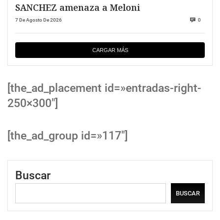
SANCHEZ amenaza a Meloni
7 De Agosto De 2026
0
CARGAR MÁS
[the_ad_placement id=»entradas-right-
250×300″]
[the_ad_group id=»117″]
Buscar
BUSCAR