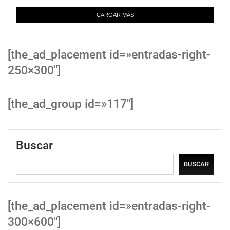
CARGAR MÁS
[the_ad_placement id=»entradas-right-
250×300″]
[the_ad_group id=»117″]
Buscar
BUSCAR
[the_ad_placement id=»entradas-right-
300×600″]