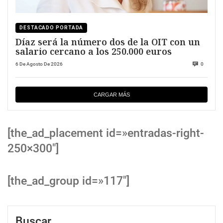
DESTACADO PORTADA
Díaz será la número dos de la OIT con un
salario cercano a los 250.000 euros
6 De Agosto De 2026
0
CARGAR MÁS
[the_ad_placement id=»entradas-right-
250×300″]
[the_ad_group id=»117″]
Buscar