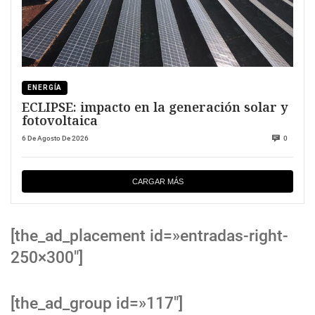
ENERGÍA
ECLIPSE: impacto en la generación solar y
fotovoltaica
6 De Agosto De 2026
0
CARGAR MÁS
[the_ad_placement id=»entradas-right-
250×300″]
[the_ad_group id=»117″]