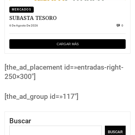
MERCADOS
SUBASTA TESORO
6 De Agosto De 2026
0
CARGAR MÁS
[the_ad_placement id=»entradas-right-
250×300″]
[the_ad_group id=»117″]
Buscar
BUSCAR