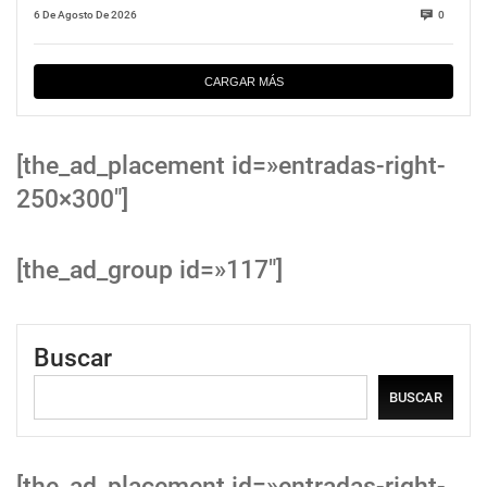
6 De Agosto De 2026
0
CARGAR MÁS
[the_ad_placement id=»entradas-right-
250×300″]
[the_ad_group id=»117″]
Buscar
BUSCAR
[the_ad_placement id=»entradas-right-