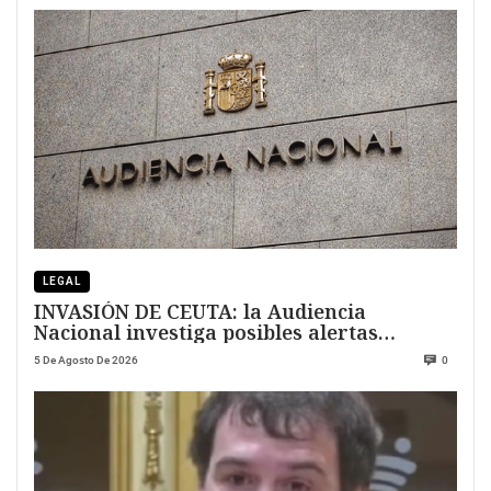
LEGAL
INVASIÓN DE CEUTA: la Audiencia
Nacional investiga posibles alertas
previas
5 De Agosto De 2026
0