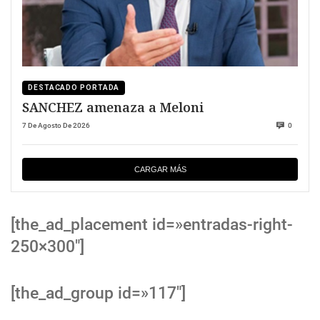
DESTACADO PORTADA
SANCHEZ amenaza a Meloni
7 De Agosto De 2026
0
CARGAR MÁS
[the_ad_placement id=»entradas-right-
250×300″]
[the_ad_group id=»117″]