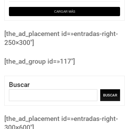
CARGAR MÁS
[the_ad_placement id=»entradas-right-
250×300″]
[the_ad_group id=»117″]
Buscar
BUSCAR
[the_ad_placement id=»entradas-right-
300×600″]