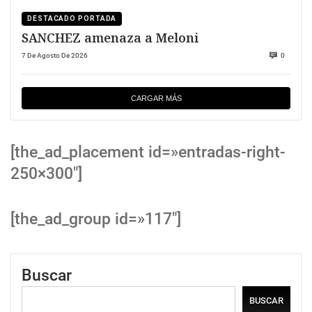
DESTACADO PORTADA
SANCHEZ amenaza a Meloni
7 De Agosto De 2026
0
CARGAR MÁS
[the_ad_placement id=»entradas-right-
250×300″]
[the_ad_group id=»117″]
Buscar
BUSCAR