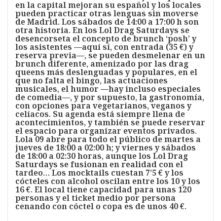
en la capital mejoran su español y los locales
pueden practicar otras lenguas sin moverse
de Madrid. Los sábados de 14:00 a 17:00 h son
otra historia. En los Lol Drag Saturdays se
desencorseta el concepto de brunch ‘posh’ y
los asistentes —aquí sí, con entrada (35 €) y
reserva previa—, se pueden desmelenar en un
brunch diferente, amenizado por las drag
queens más deslenguadas y populares, en el
que no falta el bingo, las actuaciones
musicales, el humor —hay incluso especiales
de comedia—, y por supuesto, la gastronomía,
con opciones para vegetarianos, veganos y
celíacos. Su agenda está siempre llena de
acontecimientos, y también se puede reservar
el espacio para organizar eventos privados.
Lola 09 abre para todo el público de martes a
jueves de 18:00 a 02:00 h; y viernes y sábados
de 18:00 a 02:30 horas, aunque los Lol Drag
Saturdays se fusionan en realidad con el
tardeo… Los mocktails cuestan 7’5 € y los
cócteles con alcohol oscilan entre los 10 y los
16 €. El local tiene capacidad para unas 120
personas y el ticket medio por persona
cenando con cóctel o copa es de unos 40 €.