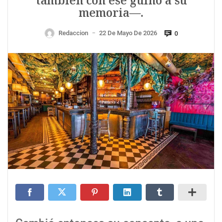
también con ese guiño a su
memoria—.
Redaccion
22 De Mayo De 2026
0
—