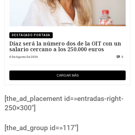
DESTACADO PORTADA
Díaz será la número dos de la OIT con un
salario cercano a los 250.000 euros
6 De Agosto De 2026
0
CARGAR MÁS
[the_ad_placement id=»entradas-right-
250×300″]
[the_ad_group id=»117″]