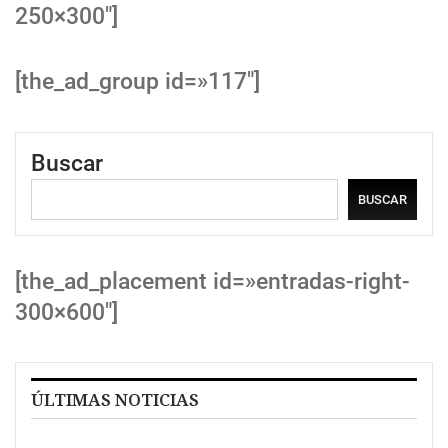
250×300″]
[the_ad_group id=»117″]
Buscar
BUSCAR
[the_ad_placement id=»entradas-right-
300×600″]
ÚLTIMAS NOTICIAS