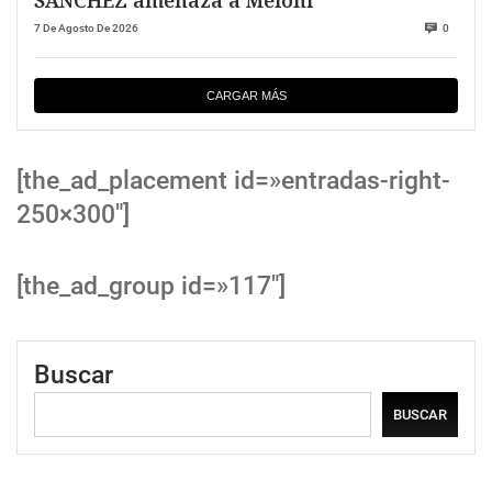
SANCHEZ amenaza a Meloni
7 De Agosto De 2026
0
CARGAR MÁS
[the_ad_placement id=»entradas-right-
250×300″]
[the_ad_group id=»117″]
Buscar
BUSCAR