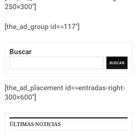
250×300″]
[the_ad_group id=»117″]
Buscar
BUSCAR
[the_ad_placement id=»entradas-right-
300×600″]
ÚLTIMAS NOTICIAS