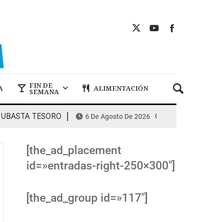
FIN DE
A
ALIMENTACIÓN
SEMANA
ASTA TESORO
COMBUSTIBLES: la espir
6 De Agosto De 2026
[the_ad_placement
id=»entradas-right-250×300″]
[the_ad_group id=»117″]