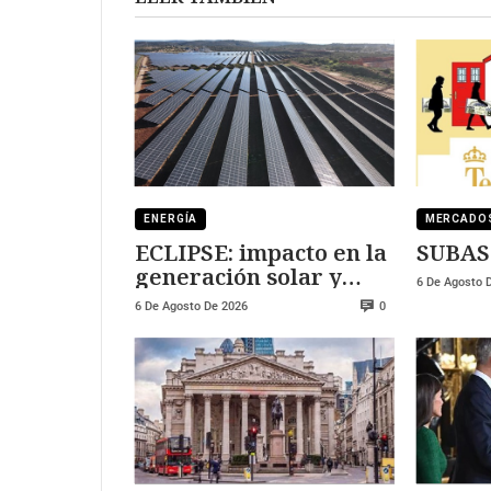
ENERGÍA
MERCADO
ECLIPSE: impacto en la
SUBAS
generación solar y
6 De Agosto 
fotovoltaica
6 De Agosto De 2026
0