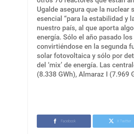
otros 70 reactores que están a
Ugalde asegura que la nuclear 
esencial “para la estabilidad y 
nuestro país, al que aporta alg
energía. Sólo el año pasado los
convirtiéndose en la segunda f
solar fotovoltaica y sólo por de
del ‘mix’ de energía. Las centr
(8.338 GWh), Almaraz I (7.969 
Facebook
X Twitter