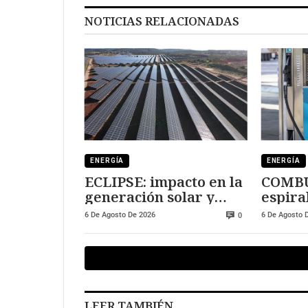
NOTICIAS RELACIONADAS
ENERGÍA
ENERGÍA
ECLIPSE: impacto en la
COMBU
generación solar y
espiral
fotovoltaica
manti
6 De Agosto De 2026
6 De Agosto 
0
LEER TAMBIÉN