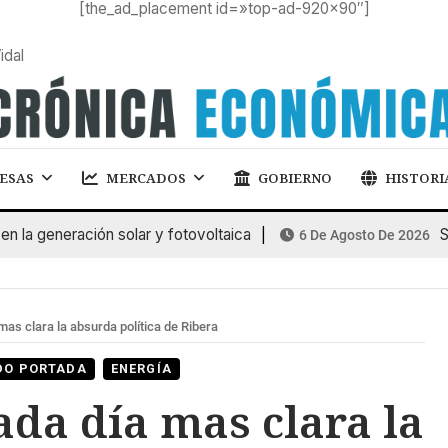
[the_ad_placement id=»top-ad-920×90″]
idal
ESAS
MERCADOS
GOBIERNO
HISTORI
 generación solar y fotovoltaica
SUB
6 De Agosto De 2026
s clara la absurda política de Ribera
DO PORTADA
ENERGÍA
da día mas clara la