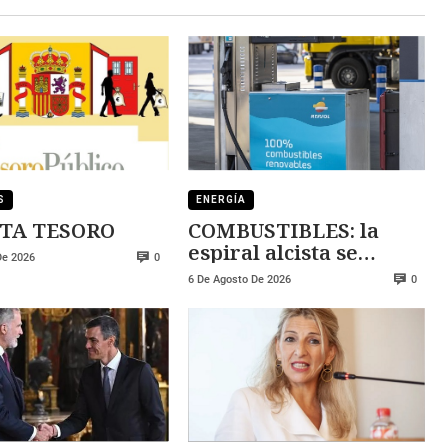
S
ENERGÍA
TA TESORO
COMBUSTIBLES: la
espiral alcista se
De 2026
0
mantiene
6 De Agosto De 2026
0