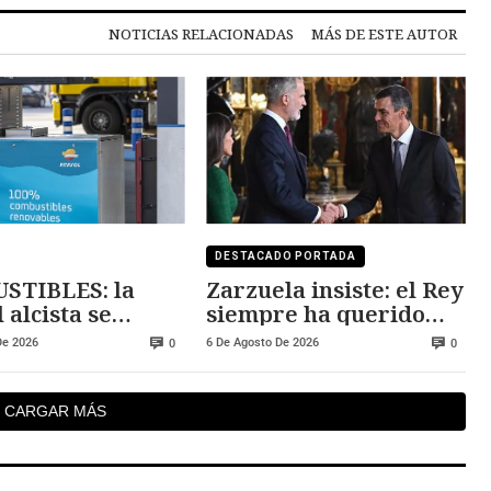
NOTICIAS RELACIONADAS
MÁS DE ESTE AUTOR
DESTACADO PORTADA
STIBLES: la
Zarzuela insiste: el Rey
 alcista se
siempre ha querido
ene
visitar Ceuta y Melilla
De 2026
6 De Agosto De 2026
0
0
CARGAR MÁS