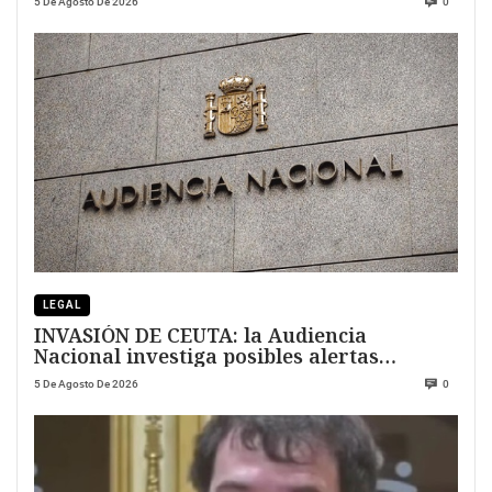
5 De Agosto De 2026
0
LEGAL
INVASIÓN DE CEUTA: la Audiencia
Nacional investiga posibles alertas
previas
5 De Agosto De 2026
0