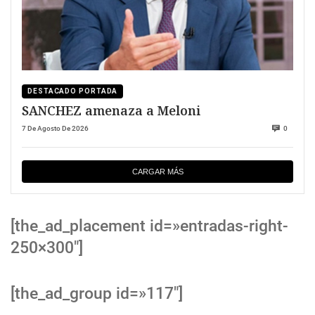
DESTACADO PORTADA
SANCHEZ amenaza a Meloni
7 De Agosto De 2026
0
CARGAR MÁS
[the_ad_placement id=»entradas-right-
250×300″]
[the_ad_group id=»117″]