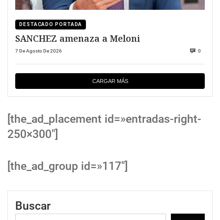
DESTACADO PORTADA
SANCHEZ amenaza a Meloni
7 De Agosto De 2026
0
CARGAR MÁS
[the_ad_placement id=»entradas-right-
250×300″]
[the_ad_group id=»117″]
Buscar