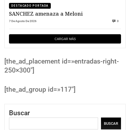
DESTACADO PORTADA
SANCHEZ amenaza a Meloni
7 De Agosto De 2026
0
CARGAR MÁS
[the_ad_placement id=»entradas-right-
250×300″]
[the_ad_group id=»117″]
Buscar
BUSCAR