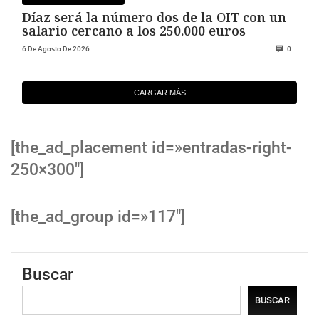
Díaz será la número dos de la OIT con un
salario cercano a los 250.000 euros
6 De Agosto De 2026
0
CARGAR MÁS
[the_ad_placement id=»entradas-right-
250×300″]
[the_ad_group id=»117″]
Buscar
BUSCAR