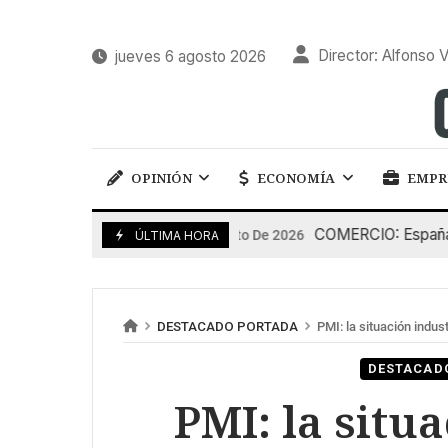
Director: Alfonso V
jueves 6 agosto 2026
OPINIÓN
ECONOMÍA
EMPR
COMERCIO: España pierd
5 De Agosto De 2026
ÚLTIMA HORA
DESTACADO PORTADA
PMI: la situación indust
DESTACAD
PMI: la situa