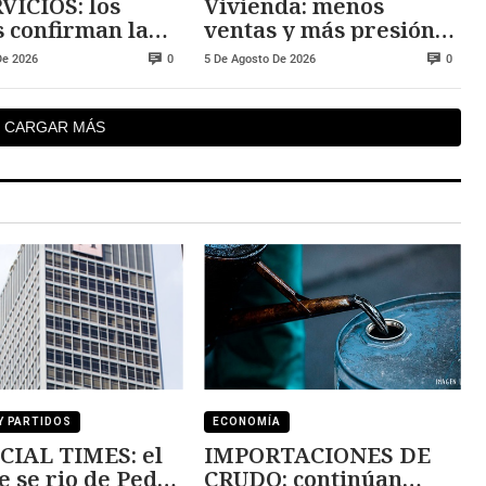
VICIOS: los
Vivienda: menos
s confirman la
ventas y más presión
sión
sobre los precios
De 2026
5 De Agosto De 2026
0
0
CARGAR MÁS
Y PARTIDOS
ECONOMÍA
CIAL TIMES: el
IMPORTACIONES DE
e se rio de Pedro
CRUDO: continúan