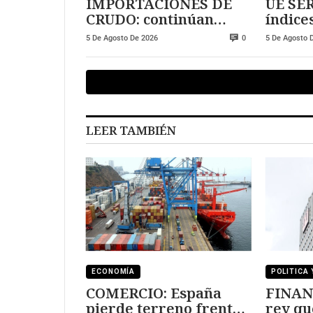
IMPORTACIONES DE
UE SER
CRUDO: continúan
índice
creciendo
expan
5 De Agosto De 2026
5 De Agosto 
0
LEER TAMBIÉN
ECONOMÍA
POLITICA 
COMERCIO: España
FINAN
pierde terreno frente
rey qu