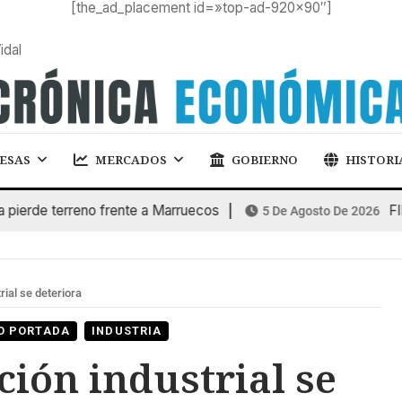
[the_ad_placement id=»top-ad-920×90″]
idal
ESAS
MERCADOS
GOBIERNO
HISTORI
e terreno frente a Marruecos
FINANCI
5 De Agosto De 2026
rial se deteriora
O PORTADA
INDUSTRIA
ción industrial se