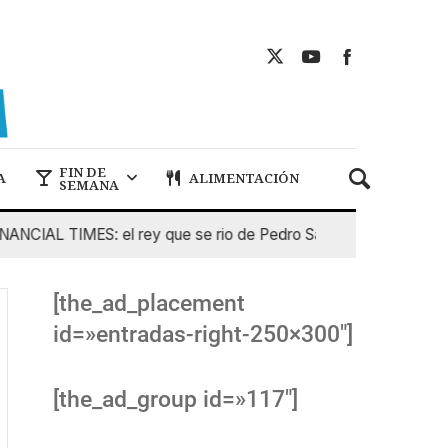
FIN DE
A
ALIMENTACIÓN
SEMANA
AL TIMES: el rey que se rio de Pedro Sanchez
5 De Agost
[the_ad_placement
id=»entradas-right-250×300″]
[the_ad_group id=»117″]