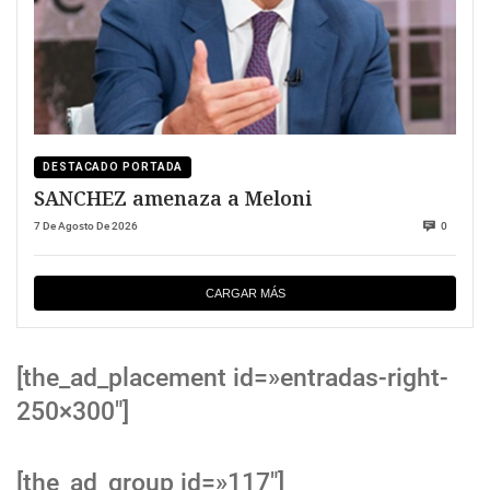
DESTACADO PORTADA
SANCHEZ amenaza a Meloni
7 De Agosto De 2026
0
CARGAR MÁS
[the_ad_placement id=»entradas-right-
250×300″]
[the_ad_group id=»117″]