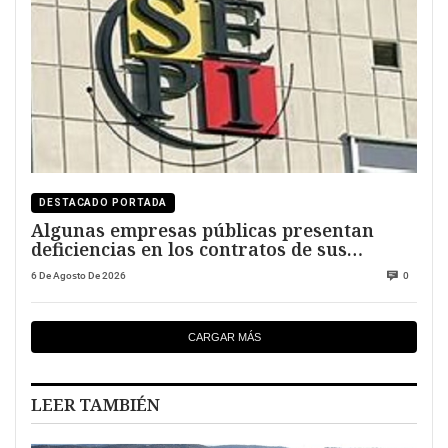
DESTACADO PORTADA
Algunas empresas públicas presentan
deficiencias en los contratos de sus
directivos
6 De Agosto De 2026
0
CARGAR MÁS
LEER TAMBIÉN