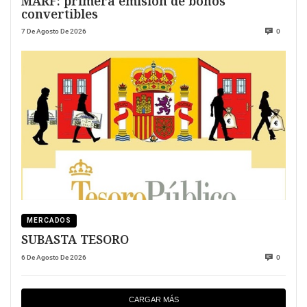
MARF: primera emisión de bonos
convertibles
7 De Agosto De 2026
0
MERCADOS
SUBASTA TESORO
6 De Agosto De 2026
0
CARGAR MÁS