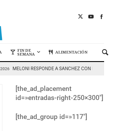
FIN DE
A
ALIMENTACIÓN
SEMANA
MELONI RESPONDE A SANCHEZ CON DUREZA
6
7 De Ag
[the_ad_placement
id=»entradas-right-250×300″]
[the_ad_group id=»117″]