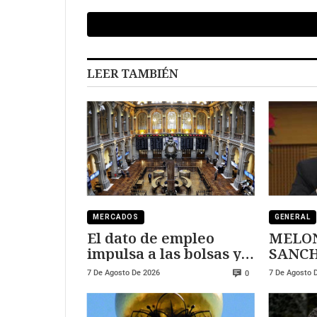
LEER TAMBIÉN
MERCADOS
GENERAL
El dato de empleo
MELON
impulsa a las bolsas y
SANCHEZ
al sector tecnológico
DURE
7 De Agosto De 2026
7 De Agosto 
0