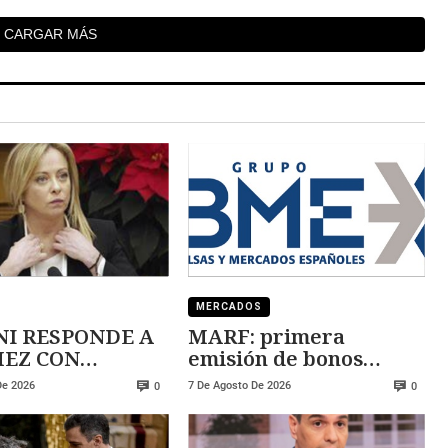
CARGAR MÁS
MERCADOS
I RESPONDE A
MARF: primera
 CON
emisión de bonos
ZA
convertibles
De 2026
7 De Agosto De 2026
0
0