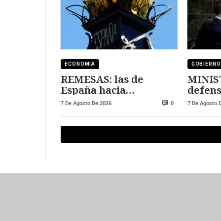
ECONOMÍA
GOBIERNO
REMESAS: las de
MINIS
España hacia
defens
Marruecos se han
7 De Agosto De 2026
7 De Agosto 
0
triplicado