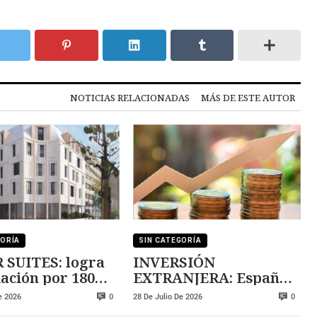
NOTICIAS RELACIONADAS
MÁS DE ESTE AUTOR
GORÍA
SIN CATEGORÍA
SUITES: logra
INVERSIÓN
iación por 180
EXTRANJERA: España
pierde atractivo
e 2026
28 De Julio De 2026
0
0