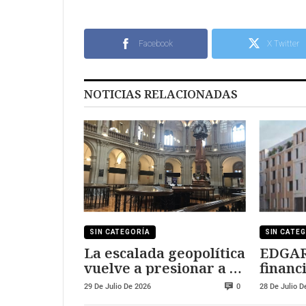
Facebook
X Twitter
NOTICIAS RELACIONADAS
SIN CATEGORÍA
SIN CATE
La escalada geopolítica
EDGAR 
vuelve a presionar a la
financ
renta variable
M€
29 De Julio De 2026
28 De Julio D
0