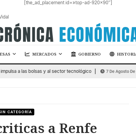
[the_ad_placement id=»top-ad-920×90″]
Vidal
ESAS
MERCADOS
GOBIERNO
HISTORI
lsa a las bolsas y al sector tecnológico
7 De Agosto De 202
SIN CATEGORÍA
riticas a Renfe