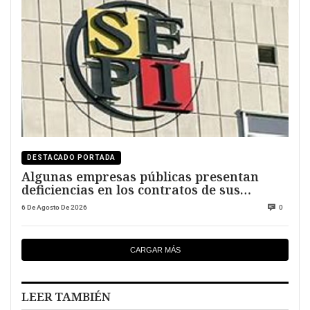
DESTACADO PORTADA
Algunas empresas públicas presentan
deficiencias en los contratos de sus
directivos
6 De Agosto De 2026
0
CARGAR MÁS
LEER TAMBIÉN