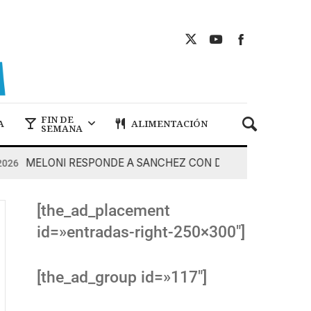
FIN DE
A
ALIMENTACIÓN
SEMANA
MELONI RESPONDE A SANCHEZ CON DUREZA
7 De Agos
[the_ad_placement
id=»entradas-right-250×300″]
[the_ad_group id=»117″]