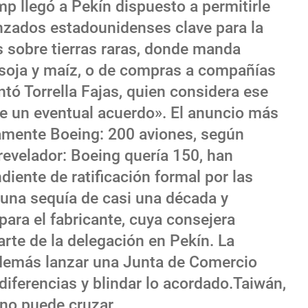
mp llegó a Pekín dispuesto a permitirle
zados estadounidenses clave para la
os sobre tierras raras, donde manda
 soja y maíz, o de compras a compañías
ó Torrella Fajas, quien considera ese
de un eventual acuerdo». El anuncio más
amente Boeing: 200 aviones, según
revelador: Boeing quería 150, han
diente de ratificación formal por las
a una sequía de casi una década y
ara el fabricante, cuya consejera
rte de la delegación en Pekín. La
demás lanzar una Junta de Comercio
 diferencias y blindar lo acordado.Taiwán,
guno puede cruzar