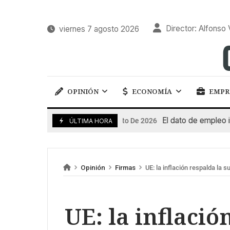
Director: Alfonso 
viernes 7 agosto 2026
OPINIÓN
ECONOMÍA
EMPR
El dato de empleo impuls
7 De Agosto De 2026
ÚLTIMA HORA
Opinión
Firmas
UE: la inflación respalda la s
UE: la inflació