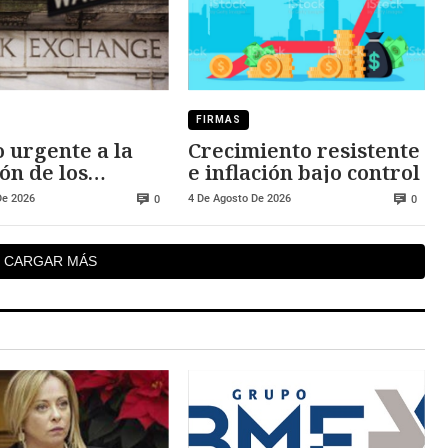
FIRMAS
 urgente a la
Crecimiento resistente
ón de los
e inflación bajo control
dos
De 2026
4 De Agosto De 2026
0
0
CARGAR MÁS