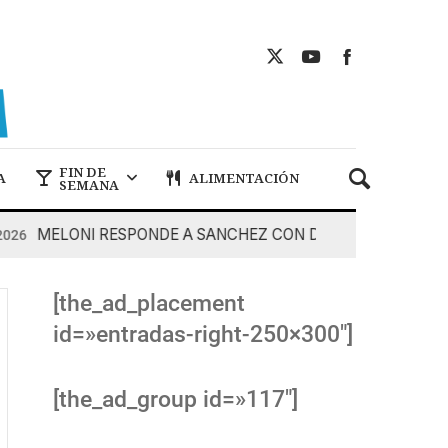
FIN DE
A
ALIMENTACIÓN
SEMANA
MELONI RESPONDE A SANCHEZ CON DUREZA
7 De Agos
[the_ad_placement
id=»entradas-right-250×300″]
[the_ad_group id=»117″]