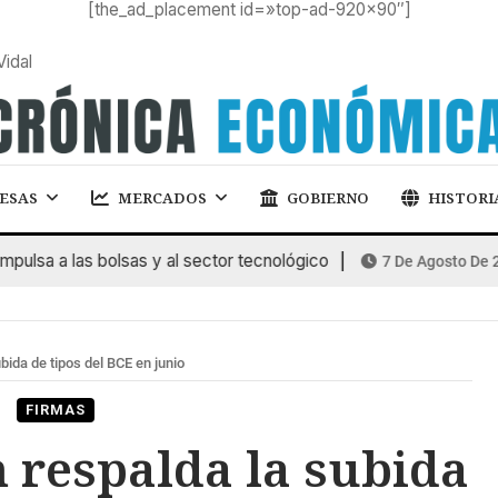
[the_ad_placement id=»top-ad-920×90″]
Vidal
ESAS
MERCADOS
GOBIERNO
HISTORI
a a las bolsas y al sector tecnológico
7 De Agosto De 2026
ubida de tipos del BCE en junio
FIRMAS
n respalda la subida