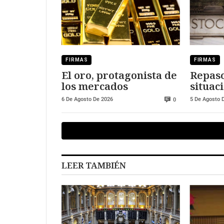
FIRMAS
FIRMAS
El oro, protagonista de
Repaso
los mercados
situaci
merca
6 De Agosto De 2026
5 De Agosto 
0
LEER TAMBIÉN