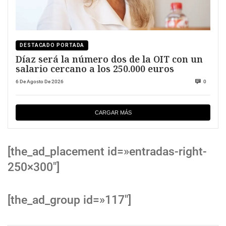
DESTACADO PORTADA
Díaz será la número dos de la OIT con un
salario cercano a los 250.000 euros
6 De Agosto De 2026
0
CARGAR MÁS
[the_ad_placement id=»entradas-right-
250×300″]
[the_ad_group id=»117″]