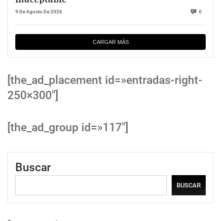
9 De Agosto De 2026
0
CARGAR MÁS
[the_ad_placement id=»entradas-right-
250×300″]
[the_ad_group id=»117″]
Buscar
BUSCAR