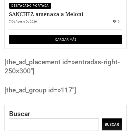
DESTACADO PORTADA
SANCHEZ amenaza a Meloni
7 De Agosto De 2026
0
CARGAR MÁS
[the_ad_placement id=»entradas-right-
250×300″]
[the_ad_group id=»117″]
Buscar
BUSCAR