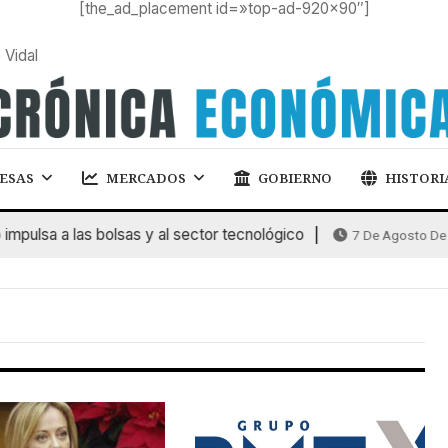
[the_ad_placement id=»top-ad-920×90″]
 Vidal
ESAS
MERCADOS
GOBIERNO
HISTORI
pulsa a las bolsas y al sector tecnológico
7 De Agosto De 2