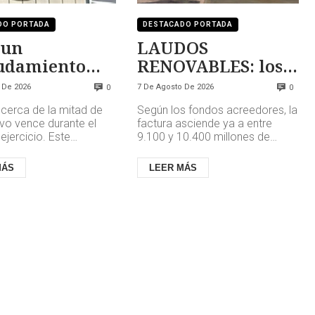
DO PORTADA
DESTACADO PORTADA
 un
LAUDOS
udamiento
RENOVABLES: los
tenible
aplazamientos
 De 2026
7 De Agosto De 2026
0
0
pueden
cerca de la mitad de
Según los fondos acreedores, la
multiplicar la
vo vence durante el
factura asciende ya a entre
deuda
ejercicio. Este
9.100 y 10.400 millones de
se produce mientras
euros, una cifra que atribuyen al
 las investigaciones
impago de los laudos arb...
MÁS
LEER MÁS