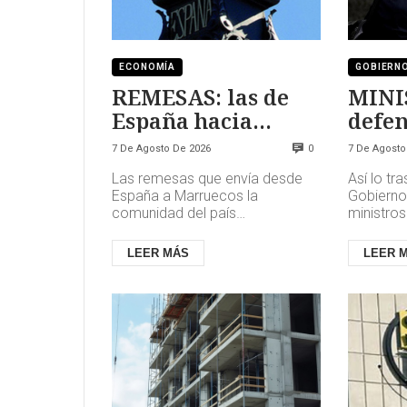
ECONOMÍA
GOBIERN
REMESAS: las de
MINI
España hacia
defen
Marruecos se han
7 De Agosto De 2026
7 De Agosto
0
triplicado
Las remesas que envía desde
Así lo tr
España a Marruecos la
Gobierno
comunidad del país
ministros
norteafricano se han triplicado
gestión d
en apenas una década y rozan
la avalan
LEER MÁS
LEER 
ya los 1.600 mi...