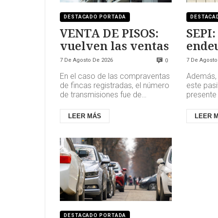
DESTACADO PORTADA
DESTACA
VENTA DE PISOS:
SEPI:
vuelven las ventas
ende
insos
7 De Agosto De 2026
7 De Agosto
0
En el caso de las compraventas
Además, 
de fincas registradas, el número
este pasi
de transmisiones fue de
presente 
115.925, con un aumento anual
aumento 
del 4,2%. El 87,4% de las c...
continúan
LEER MÁS
LEER 
judi...
DESTACADO PORTADA