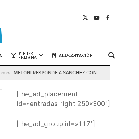
FIN DE
A
ALIMENTACIÓN
SEMANA
MELONI RESPONDE A SANCHEZ CON DUREZA
026
7 De A
[the_ad_placement
id=»entradas-right-250×300″]
[the_ad_group id=»117″]