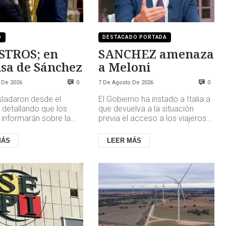
O
DESTACADO PORTADA
STROS; en
SANCHEZ amenaza
sa de Sánchez
a Meloni
 De 2026
7 De Agosto De 2026
0
0
asladaron desde el
El Gobierno ha instado a Italia a
 detallando que los
que devuelva a la situación
 informarán sobre la
previa el acceso a los viajeros
e la crisis derivada de
españoles antes del domingo 9
cha de migrantes ...
de agosto Pedro Sánch...
MÁS
LEER MÁS