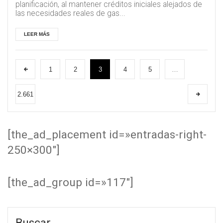
planificación, al mantener créditos iniciales alejados de
las necesidades reales de gas...
LEER MÁS
1
2
3
4
5
…
2.661
[the_ad_placement id=»entradas-right-
250×300″]
[the_ad_group id=»117″]
Buscar