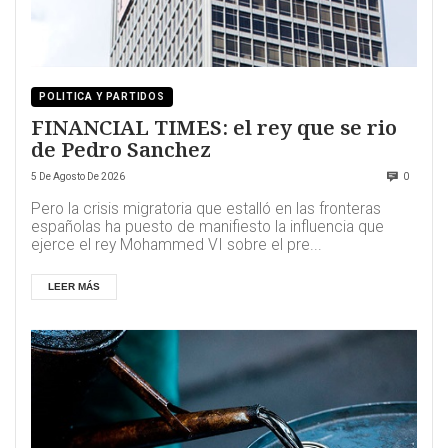
POLITICA Y PARTIDOS
FINANCIAL TIMES: el rey que se rio
de Pedro Sanchez
5 De Agosto De 2026
0
Pero la crisis migratoria que estalló en las fronteras
españolas ha puesto de manifiesto la influencia que
ejerce el rey Mohammed VI sobre el pre...
LEER MÁS