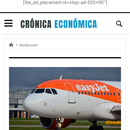
[the_ad_placement id=»top-ad-920×90″]
Redaccion