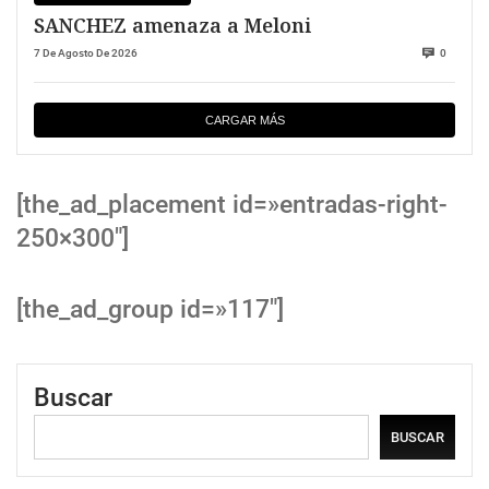
SANCHEZ amenaza a Meloni
7 De Agosto De 2026
0
CARGAR MÁS
[the_ad_placement id=»entradas-right-
250×300″]
[the_ad_group id=»117″]
Buscar
BUSCAR