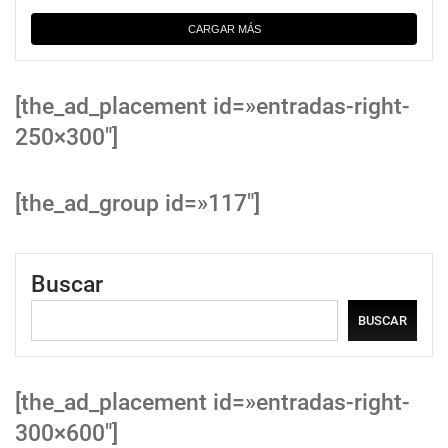
CARGAR MÁS
[the_ad_placement id=»entradas-right-
250×300″]
[the_ad_group id=»117″]
Buscar
BUSCAR
[the_ad_placement id=»entradas-right-
300×600″]